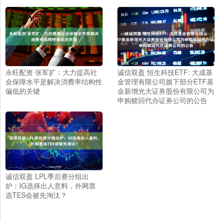
永旺配资 张军扩：大力提高社
诚信双盈 恒生科技ETF: 大成基
会保障水平是解决消费率结构性
金管理有限公司旗下部分ETF基
偏低的关键
金新增光大证券股份有限公司为
申购赎回代办证券公司的公告
诚信双盈 LPL季后赛分组出
炉：IG选择出人意料，外网票
选TES会被先淘汰？