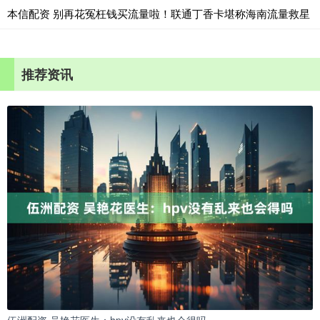
本信配资 别再花冤枉钱买流量啦！联通丁香卡堪称海南流量救星
推荐资讯
伍洲配资 吴艳花医生：hpv没有乱来也会得吗