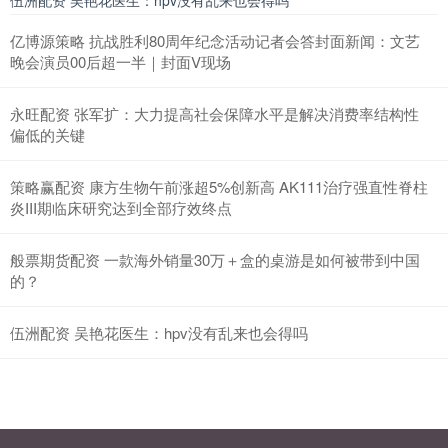
亿博源策略 抗战胜利80周年纪念活动记者会答封面新闻：文艺
晚会演员00后超一半｜封面V现场
永旺配资 张军扩：大力提高社会保障水平是解决消费率结构性
偏低的关键
策略赢配资 康方生物午前涨超5%创新高 AK111治疗强直性脊柱
炎III期临床研究达到全部疗效终点
般票期货配资 一款海外销量30万＋盒的桌游是如何被带到中国
的？
伍洲配资 吴艳花医生：hpv没有乱来也会得吗