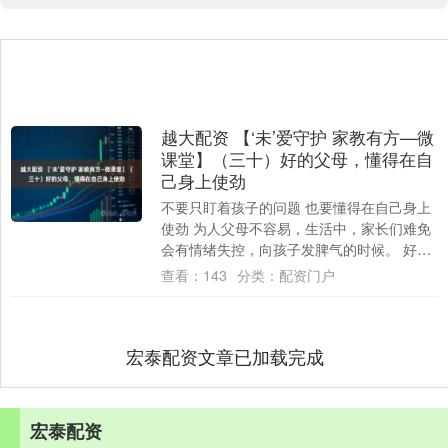
越大配资 【‘未’爱守护 家教有方—微
课堂】（三十）好的父母，懂得在自
己身上使劲
不要只盯着孩子的问题 也要懂得在自己身上
使劲 为人父母不容易，生活中，家长们难免
会有情绪失控，向孩子发脾气的时候。 好的
父母，懂得让负面情绪及时刹车，静下心来
查看：
143
分类：
配资门户
反....
宏泰配资文章已加载完成
宏泰配资