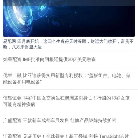
易配网 四月底开始，这四个生肖得天时眷顾，财运大门敞开，富贵不
断，八方来财迎大运！
灿星配资 IMF批准向阿根廷提供20亿美元融资
优羊二融 比亚迪获得实用新型专利授权：“盖板组件、电池、储
能设备和用电设备”
信钰证券 14岁中国女交换生在澳洲遇刺身亡！行凶的13岁女孩
可能有精神疾病
广盛配资 三款新车成都车展发售 红旗产品矩阵持续扩容
汇盈配资 见证历史！全球领先！基于叠铖·利扬 TerraSight芯片